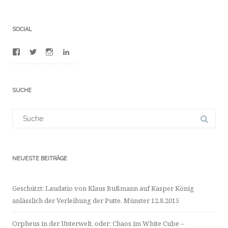
SOCIAL
Profil
Profil
Profil
Profil
von
von
von
von
100012481380753
BuFrederic
frdrcbssmnn
dr-
auf
auf
auf
frdric-
Facebook
Twitter
Instagram
bumann-
SUCHE
anzeigen
anzeigen
anzeigen
a4702523/
auf
LinkedIn
Suchergebnis
anzeigen
für:
NEUESTE BEITRÄGE
Geschützt: Laudatio von Klaus Bußmann auf Kasper König
anlässlich der Verleihung der Putte, Münster 12.8.2015
Orpheus in der Unterwelt, oder: Chaos im White Cube –