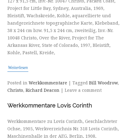
127 x 91,5 cm, Inv.-Nr. 10047 Christo, Packed Coast,
Project for Little Bay, Sydney, Australia, 1969,
Bleistift, Wachskreide, Kohle, aquarellierte und
handgezeichnete topographische Karte, Klebeband,
38 x 244 cm bzw. 91,5 x 244 cm, zweiteilig, Inv.-Nr.
10048 Christo, Over the River, Project for The
Arkansas River, State of Colorado, 1997, Bleistift,
Kohle, Pastell, Kreide,
Weiterlesen
Posted in
Werkkommentare
|
Tagged
Bill Woodrow
,
Christo
,
Richard Deacon
|
Leave a comment
Werkkommentare Lovis Corinth
Werkkommentare zu Lovis Corinth, Geschlachteter
Ochse, 1905, Werkverzeichnis Nr. 318 Lovis Corinth,
Maschinenhalle in der AEG, Berlin, 1908,