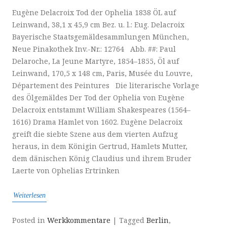
Eugène Delacroix Tod der Ophelia 1838 ÖL auf
Leinwand, 38,1 x 45,9 cm Bez. u. l.: Eug. Delacroix
Bayerische Staatsgemäldesammlungen München,
Neue Pinakothek Inv.-Nr.: 12764 Abb. ##: Paul
Delaroche, La Jeune Martyre, 1854–1855, Öl auf
Leinwand, 170,5 x 148 cm, Paris, Musée du Louvre,
Département des Peintures Die literarische Vorlage
des Ölgemäldes Der Tod der Ophelia von Eugène
Delacroix entstammt William Shakespeares (1564–
1616) Drama Hamlet von 1602. Eugène Delacroix
greift die siebte Szene aus dem vierten Aufzug
heraus, in dem Königin Gertrud, Hamlets Mutter,
dem dänischen König Claudius und ihrem Bruder
Laerte von Ophelias Ertrinken
Weiterlesen
Posted in
Werkkommentare
|
Tagged
Berlin
,