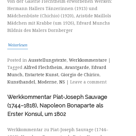
von der Galerie Flechtheim erworbenen Werken:
Hermann Hallers Tänzerinnen (1913) und
Mädchenbüste (Chichio) (1920), Aristide Maillols
Mädchen mit Krabbe (um 1926), Edvard Munchs
Bildnis des Malers Dornberger
Weiterlesen
Posted in
Ausstellungstexte
,
Werkkommentare
|
Tagged
Alfred Flechtheim
,
Avantgarde
,
Edvard
Munch
,
Entartete Kunst
,
Giorgio de Chirico
,
Kunsthandel
,
Moderne
,
NS
|
Leave a comment
Werkkommentar Piat-Joseph Sauvage
(1744–1818), Napoleon Bonaparte als
Erster Konsul, um 1802
Werkkommentar zu Piat-Joseph Sauvage (1744–