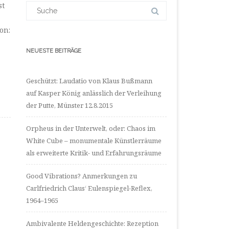
LinkedIn
Suchergebnis
st
anzeigen
für:
on:
NEUESTE BEITRÄGE
Geschützt: Laudatio von Klaus Bußmann
auf Kasper König anlässlich der Verleihung
der Putte, Münster 12.8.2015
Orpheus in der Unterwelt, oder: Chaos im
White Cube – monumentale Künstlerräume
als erweiterte Kritik- und Erfahrungsräume
Good Vibrations? Anmerkungen zu
Carlfriedrich Claus‘ Eulenspiegel-Reflex,
1964–1965
Ambivalente Heldengeschichte: Rezeption