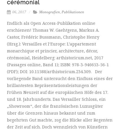
cérémonial
06, 2017
Monografien
,
Publikationen
Endlich als Open Access-Publikation online
erschienen! Thomas W. Gaehtgens, Markus A.
Castor, Frédéric Bussmann, Christophe Henry
(Hrsg.): Versailles et l’Europe: L’appartement
monarchique et princier, architecture, décor,
cérémonial, Heidelberg: arthistoricum.net, 2017
(Passages online, Band 1); ISBN: 978-3-946653-56-1
(PDF); DOI: 10.11588/arthistoricum.234.309. Der
vorliegende Band untersucht den Einfluss eines der
brillantesten Repräsentationsleistungen der
Frühen Neuzeit auf die europäischen Höfe des 17.
und 18. Jahrhunderts. Das Versailler Schloss, ein
„Showroom“, der die französischen Luxusgüter
über die Grenzen hinaus bekannt und zum
begehrten Gut machte, zog die Blicke aller Regenten
der Zeit auf sich. Doch wenngleich von Künstlern