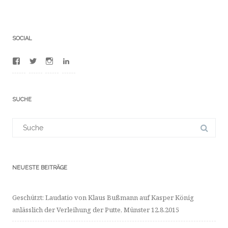
SOCIAL
Profil
Profil
Profil
Profil
von
von
von
von
100012481380753
BuFrederic
frdrcbssmnn
dr-
auf
auf
auf
frdric-
Facebook
Twitter
Instagram
bumann-
SUCHE
anzeigen
anzeigen
anzeigen
a4702523/
auf
LinkedIn
Suchergebnis
anzeigen
für:
NEUESTE BEITRÄGE
Geschützt: Laudatio von Klaus Bußmann auf Kasper König
anlässlich der Verleihung der Putte, Münster 12.8.2015