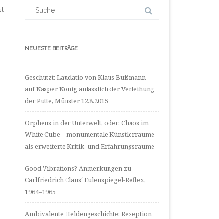
LinkedIn
Suchergebnis
ht
anzeigen
für:
NEUESTE BEITRÄGE
Geschützt: Laudatio von Klaus Bußmann
auf Kasper König anlässlich der Verleihung
der Putte, Münster 12.8.2015
Orpheus in der Unterwelt, oder: Chaos im
White Cube – monumentale Künstlerräume
als erweiterte Kritik- und Erfahrungsräume
Good Vibrations? Anmerkungen zu
Carlfriedrich Claus‘ Eulenspiegel-Reflex,
1964–1965
Ambivalente Heldengeschichte: Rezeption