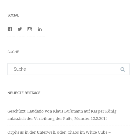
SOCIAL
Profil
Profil
Profil
Profil
von
von
von
von
100012481380753
BuFrederic
frdrcbssmnn
dr-
auf
auf
auf
frdric-
Facebook
Twitter
Instagram
bumann-
SUCHE
anzeigen
anzeigen
anzeigen
a4702523/
auf
LinkedIn
Suchergebnis
anzeigen
für:
NEUESTE BEITRÄGE
Geschützt: Laudatio von Klaus Bußmann auf Kasper König
anlässlich der Verleihung der Putte, Münster 12.8.2015
Orpheus in der Unterwelt, oder: Chaos im White Cube –