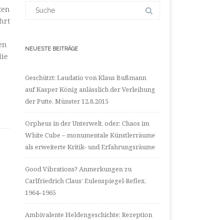
LinkedIn
Suchergebnis
ten
anzeigen
für:
hrt
en
NEUESTE BEITRÄGE
die
Geschützt: Laudatio von Klaus Bußmann
auf Kasper König anlässlich der Verleihung
der Putte, Münster 12.8.2015
Orpheus in der Unterwelt, oder: Chaos im
White Cube – monumentale Künstlerräume
als erweiterte Kritik- und Erfahrungsräume
Good Vibrations? Anmerkungen zu
Carlfriedrich Claus‘ Eulenspiegel-Reflex,
1964–1965
Ambivalente Heldengeschichte: Rezeption