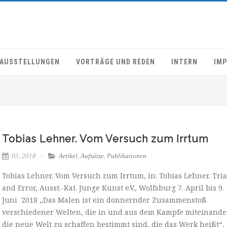
AUSSTELLUNGEN
VORTRÄGE UND REDEN
INTERN
IM
Tobias Lehner. Vom Versuch zum Irrtum
03, 2018
Artikel
,
Aufsätze
,
Publikationen
Tobias Lehner. Vom Versuch zum Irrtum, in: Tobias Lehner. Tria
and Error, Ausst.-Kat. Junge Kunst e.V., Wolfsburg 7. April bis 9.
Juni 2018 „Das Malen ist ein donnernder Zusammenstoß
verschiedener Welten, die in und aus dem Kampfe miteinande
die neue Welt zu schaffen bestimmt sind, die das Werk heißt“,