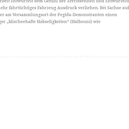
r Arbeit Entwurzelt dem Gefühl der Zerrissenheit und Entwurzel
mehr fahrtüchtiges Fahrzeug Ausdruck verliehen. Bei Sachse auf
tler am Versammlungsort der Pegida-Demonstranten einen
er „klischeehafte Habseligkeiten“ (Halbouni) wie