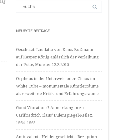
ung
LinkedIn
Suchergebnis
anzeigen
für:
NEUESTE BEITRÄGE
Geschützt: Laudatio von Klaus Bußmann
auf Kasper König anlässlich der Verleihung
der Putte, Münster 12.8.2015
Orpheus in der Unterwelt, oder: Chaos im
White Cube – monumentale Künstlerräume
als erweiterte Kritik- und Erfahrungsräume
Good Vibrations? Anmerkungen zu
Carlfriedrich Claus‘ Eulenspiegel-Reflex,
1964–1965
Ambivalente Heldengeschichte: Rezeption