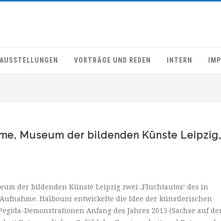
AUSSTELLUNGEN
VORTRÄGE UND REDEN
INTERN
IM
me, Museum der bildenden Künste Leipzig
seum der bildenden Künste Leipzig zwei ‚Fluchtautos‘ des in
ufnahme. Halbouni entwickelte die Idee der künstlerischen
 Pegida-Demonstrationen Anfang des Jahres 2015 (Sachse auf de