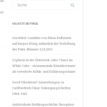
at-
LinkedIn
Suchergebnis
anzeigen
für:
der
NEUESTE BEITRÄGE
Geschützt: Laudatio von Klaus Bußmann
auf Kasper König anlässlich der Verleihung
der Putte, Münster 12.8.2015
Orpheus in der Unterwelt, oder: Chaos im
White Cube – monumentale Künstlerräume
als erweiterte Kritik- und Erfahrungsräume
Good Vibrations? Anmerkungen zu
Carlfriedrich Claus‘ Eulenspiegel-Reflex,
1964–1965
Ambivalente Heldengeschichte: Rezeption