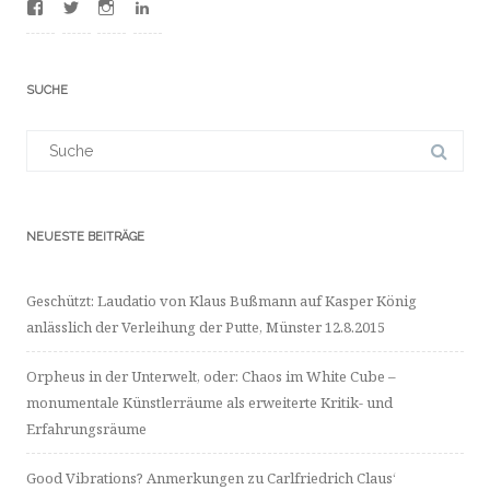
Profil
Profil
Profil
Profil
von
von
von
von
100012481380753
BuFrederic
frdrcbssmnn
dr-
auf
auf
auf
frdric-
Facebook
Twitter
Instagram
bumann-
SUCHE
anzeigen
anzeigen
anzeigen
a4702523/
auf
LinkedIn
Suchergebnis
anzeigen
für:
NEUESTE BEITRÄGE
Geschützt: Laudatio von Klaus Bußmann auf Kasper König
anlässlich der Verleihung der Putte, Münster 12.8.2015
Orpheus in der Unterwelt, oder: Chaos im White Cube –
monumentale Künstlerräume als erweiterte Kritik- und
Erfahrungsräume
Good Vibrations? Anmerkungen zu Carlfriedrich Claus‘