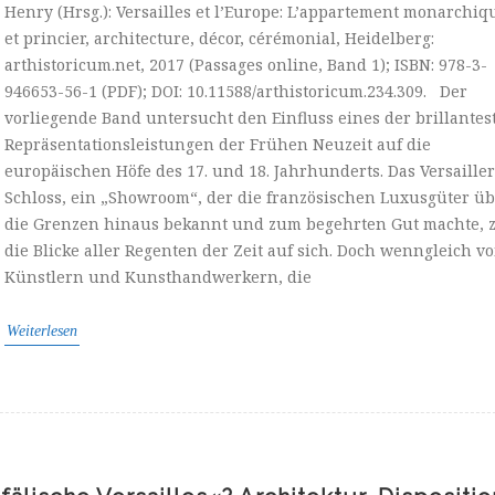
Henry (Hrsg.): Versailles et l’Europe: L’appartement monarchiq
et princier, architecture, décor, cérémonial, Heidelberg:
arthistoricum.net, 2017 (Passages online, Band 1); ISBN: 978-3-
946653-56-1 (PDF); DOI: 10.11588/arthistoricum.234.309. Der
vorliegende Band untersucht den Einfluss eines der brillantes
Repräsentationsleistungen der Frühen Neuzeit auf die
europäischen Höfe des 17. und 18. Jahrhunderts. Das Versailler
Schloss, ein „Showroom“, der die französischen Luxusgüter ü
die Grenzen hinaus bekannt und zum begehrten Gut machte, 
die Blicke aller Regenten der Zeit auf sich. Doch wenngleich v
Künstlern und Kunsthandwerkern, die
Weiterlesen