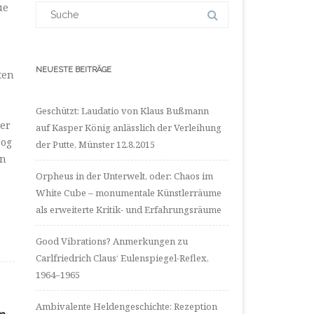
LinkedIn
Suchergebnis
ue
anzeigen
für:
NEUESTE BEITRÄGE
ten
Geschützt: Laudatio von Klaus Bußmann
ber
auf Kasper König anlässlich der Verleihung
zog
der Putte, Münster 12.8.2015
on
Orpheus in der Unterwelt, oder: Chaos im
White Cube – monumentale Künstlerräume
als erweiterte Kritik- und Erfahrungsräume
Good Vibrations? Anmerkungen zu
Carlfriedrich Claus‘ Eulenspiegel-Reflex,
1964–1965
Ambivalente Heldengeschichte: Rezeption