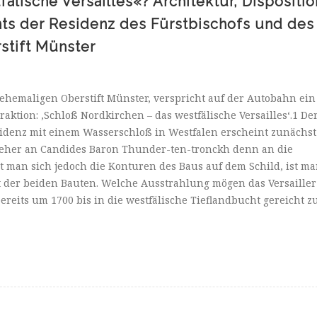
älische Versailles«? Architektur, Dispositio
ts der Residenz des Fürstbischofs und des
stift Münster
hemaligen Oberstift Münster, verspricht auf der Autobahn ein
aktion: ‚Schloß Nordkirchen – das westfälische Versailles‘.1 De
sidenz mit einem Wasserschloß in Westfalen erscheint zunächst
 eher an Candides Baron Thunder-ten-tronckh denn an die
 man sich jedoch die Konturen des Baus auf dem Schild, ist m
t der beiden Bauten. Welche Ausstrahlung mögen das Versailler
ereits um 1700 bis in die westfälische Tieflandbucht gereicht z