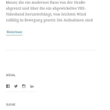
Mauer, die ein modernes Haus von der Straße
abgrenzt und über die ein abgewickeltes VHS-
Videoband herunterhängt, vom leichten Wind
zufällig in Bewegung gesetzt. Die Aufnahmen sind
Weiterlesen
SOCIAL
Profil
Profil
Profil
Profil
von
von
von
von
100012481380753
BuFrederic
frdrcbssmnn
dr-
auf
auf
auf
frdric-
Facebook
Twitter
Instagram
bumann-
SUCHE
anzeigen
anzeigen
anzeigen
a4702523/
auf