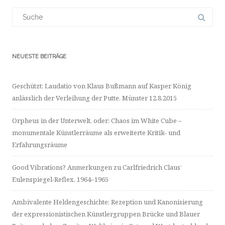
LinkedIn
Suchergebnis
anzeigen
für:
NEUESTE BEITRÄGE
Geschützt: Laudatio von Klaus Bußmann auf Kasper König
anlässlich der Verleihung der Putte, Münster 12.8.2015
Orpheus in der Unterwelt, oder: Chaos im White Cube –
monumentale Künstlerräume als erweiterte Kritik- und
Erfahrungsräume
Good Vibrations? Anmerkungen zu Carlfriedrich Claus‘
Eulenspiegel-Reflex, 1964–1965
Ambivalente Heldengeschichte: Rezeption und Kanonisierung
der expressionistischen Künstlergruppen Brücke und Blauer