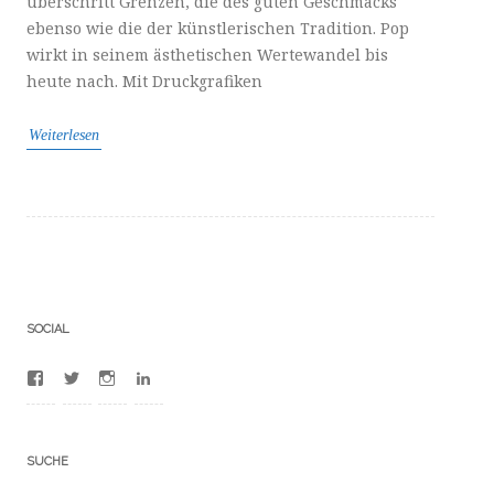
überschritt Grenzen, die des guten Geschmacks
ebenso wie die der künstlerischen Tradition. Pop
wirkt in seinem ästhetischen Wertewandel bis
heute nach. Mit Druckgrafiken
Weiterlesen
SOCIAL
Profil
Profil
Profil
Profil
von
von
von
von
100012481380753
BuFrederic
frdrcbssmnn
dr-
auf
auf
auf
frdric-
Facebook
Twitter
Instagram
bumann-
SUCHE
anzeigen
anzeigen
anzeigen
a4702523/
auf