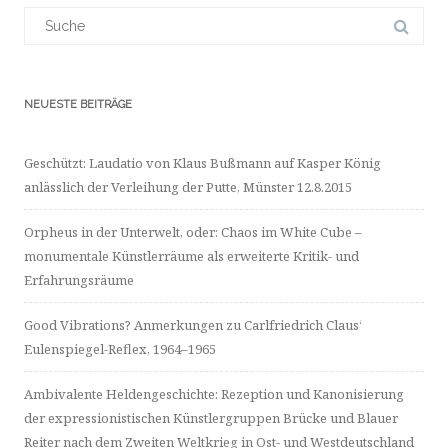
LinkedIn
Suchergebnis
anzeigen
für:
NEUESTE BEITRÄGE
Geschützt: Laudatio von Klaus Bußmann auf Kasper König
anlässlich der Verleihung der Putte, Münster 12.8.2015
Orpheus in der Unterwelt, oder: Chaos im White Cube –
monumentale Künstlerräume als erweiterte Kritik- und
Erfahrungsräume
Good Vibrations? Anmerkungen zu Carlfriedrich Claus‘
Eulenspiegel-Reflex, 1964–1965
Ambivalente Heldengeschichte: Rezeption und Kanonisierung
der expressionistischen Künstlergruppen Brücke und Blauer
Reiter nach dem Zweiten Weltkrieg in Ost- und Westdeutschland