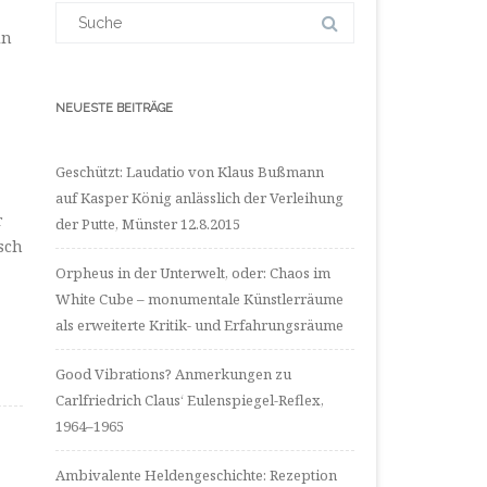
LinkedIn
Suchergebnis
anzeigen
für:
in
NEUESTE BEITRÄGE
Geschützt: Laudatio von Klaus Bußmann
auf Kasper König anlässlich der Verleihung
r
der Putte, Münster 12.8.2015
sch
Orpheus in der Unterwelt, oder: Chaos im
White Cube – monumentale Künstlerräume
als erweiterte Kritik- und Erfahrungsräume
Good Vibrations? Anmerkungen zu
Carlfriedrich Claus‘ Eulenspiegel-Reflex,
1964–1965
Ambivalente Heldengeschichte: Rezeption