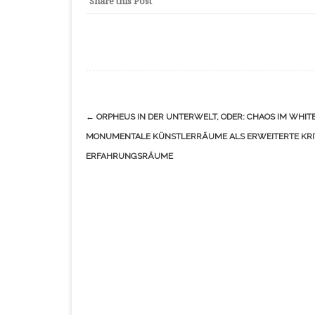
Share this Post
Navigation
←
ORPHEUS IN DER UNTERWELT, ODER: CHAOS IM WHITE
(Beiträge)
MONUMENTALE KÜNSTLERRÄUME ALS ERWEITERTE KRI
ERFAHRUNGSRÄUME