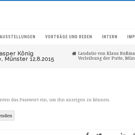
AUSSTELLUNGEN
VORTRÄGE UND REDEN
INTERN
IM
asper König
Laudatio von Klaus Bußman
Verleihung der Putte, Müns
e, Münster 12.8.2015
b unten das Passwort ein, um ihn anzeigen zu können.