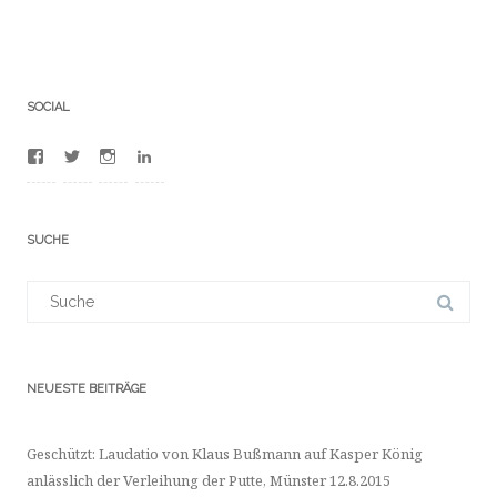
SOCIAL
Profil
Profil
Profil
Profil
von
von
von
von
100012481380753
BuFrederic
frdrcbssmnn
dr-
auf
auf
auf
frdric-
Facebook
Twitter
Instagram
bumann-
SUCHE
anzeigen
anzeigen
anzeigen
a4702523/
auf
LinkedIn
Suchergebnis
anzeigen
für:
NEUESTE BEITRÄGE
Geschützt: Laudatio von Klaus Bußmann auf Kasper König
anlässlich der Verleihung der Putte, Münster 12.8.2015