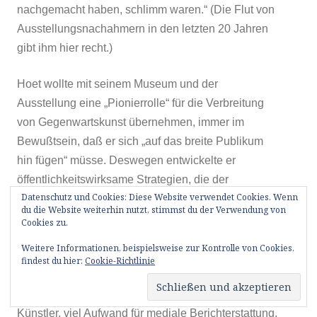
nachgemacht haben, schlimm waren.“ (Die Flut von
Ausstellungsnachahmern in den letzten 20 Jahren
gibt ihm hier recht.)
Hoet wollte mit seinem Museum und der
Ausstellung eine „Pionierrolle“ für die Verbreitung
von Gegenwartskunst übernehmen, immer im
Bewußtsein, daß er sich „auf das breite Publikum
hin fügen“ müsse. Deswegen entwickelte er
öffentlichkeitswirksame Strategien, die der
Datenschutz und Cookies: Diese Website verwendet Cookies. Wenn
Propagierung der Kunst und seines Museums
du die Website weiterhin nutzt, stimmst du der Verwendung von
dienen sollten, und die für den durchschlagenden
Cookies zu.
Erfolg der Ausstellung mitverantwortlich sind. Zu
Weitere Informationen, beispielsweise zur Kontrolle von Cookies,
dieser „Ökonomie der Aufmerksamkeit“ gehörten
findest du hier:
Cookie-Richtlinie
neben einem ansprechenden und
marketingtauglichen Titel international bekannte
Künstler, viel Aufwand für mediale Berichterstattung,