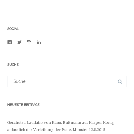
SOCIAL
Profil
Profil
Profil
Profil
von
von
von
von
100012481380753
BuFrederic
frdrcbssmnn
dr-
auf
auf
auf
frdric-
Facebook
Twitter
Instagram
bumann-
SUCHE
anzeigen
anzeigen
anzeigen
a4702523/
auf
LinkedIn
Suchergebnis
anzeigen
für:
NEUESTE BEITRÄGE
Geschützt: Laudatio von Klaus Bußmann auf Kasper König
anlässlich der Verleihung der Putte, Münster 12.8.2015